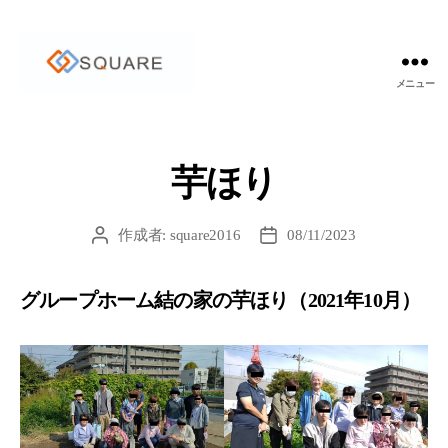
メニュー
芋ほり
作成者:
square2016
08/11/2023
投
投
稿
稿
者
日
グループホーム結の家の芋ほり（2021年10月）